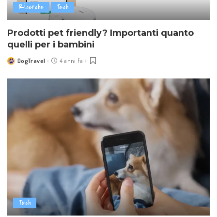
Ricerche
Tech
Prodotti pet friendly? Importanti quanto
quelli per i bambini
DogTravel
4 anni fa
Posted
by
Tech