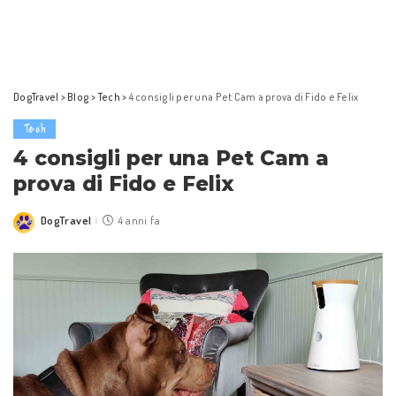
DogTravel
>
Blog
>
Tech
>
4 consigli per una Pet Cam a prova di Fido e Felix
Tech
4 consigli per una Pet Cam a
prova di Fido e Felix
DogTravel
4 anni fa
Posted
by