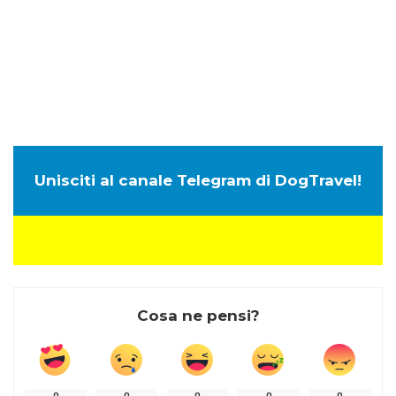
Unisciti al canale Telegram di DogTravel!
Cosa ne pensi?
0
0
0
0
0