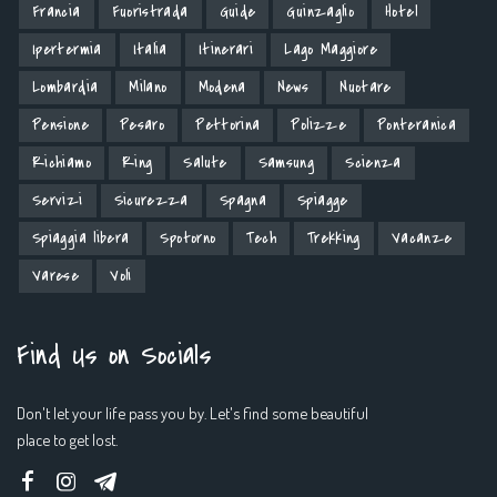
Francia
Fuoristrada
Guide
Guinzaglio
Hotel
Ipertermia
Italia
Itinerari
Lago Maggiore
Lombardia
Milano
Modena
News
Nuotare
Pensione
Pesaro
Pettorina
Polizze
Ponteranica
Richiamo
Ring
Salute
Samsung
Scienza
Servizi
Sicurezza
Spagna
Spiagge
Spiaggia libera
Spotorno
Tech
Trekking
Vacanze
Varese
Voli
Find Us on Socials
Don't let your life pass you by. Let's find some beautiful
place to get lost.