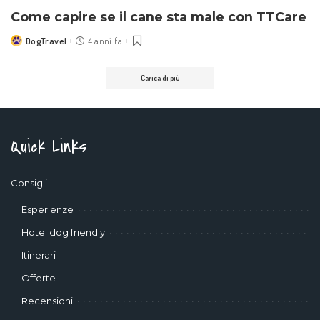
Come capire se il cane sta male con TTCare
DogTravel
4 anni fa
Posted
by
Carica di più
Quick Links
Consigli
Esperienze
Hotel dog friendly
Itinerari
Offerte
Recensioni