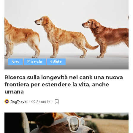
News
Ricerche
Salute
Ricerca sulla longevità nei cani: una nuova
frontiera per estendere la vita, anche
umana
DogTravel
2 anni fa
Posted
by