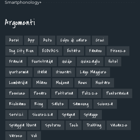
Smartphonology+
Argomenti
Aerei
App
Auto
Colpo di calore
Croci
Dog City Run
ECOVACS
Estate
Fanano
Firenze
Francia
Fuoristrada
Guide
Guinzaglio
Hotel
Ipertermia
Italia
Itinerari
Lago Maggiore
Lombardia
Milano
Modena
News
Nuotare
Pensione
Pesaro
Pettorina
Polizze
Ponteranica
Richiamo
Ring
Salute
Samsung
Scienza
Servizi
Sicurezza
Spagna
Spiagge
Spiaggia libera
Spotorno
Tech
Trekking
Vacanze
Varese
Voli