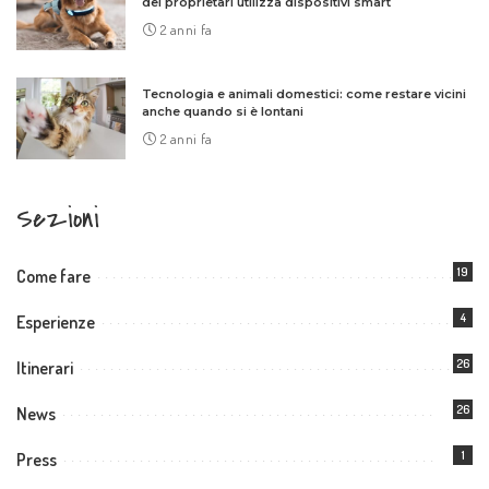
dei proprietari utilizza dispositivi smart
2 anni fa
Tecnologia e animali domestici: come restare vicini
anche quando si è lontani
2 anni fa
Sezioni
19
Come fare
4
Esperienze
26
Itinerari
26
News
1
Press