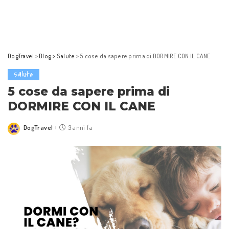
DogTravel
>
Blog
>
Salute
>
5 cose da sapere prima di DORMIRE CON IL CANE
Salute
5 cose da sapere prima di
DORMIRE CON IL CANE
DogTravel
3 anni fa
Posted
by