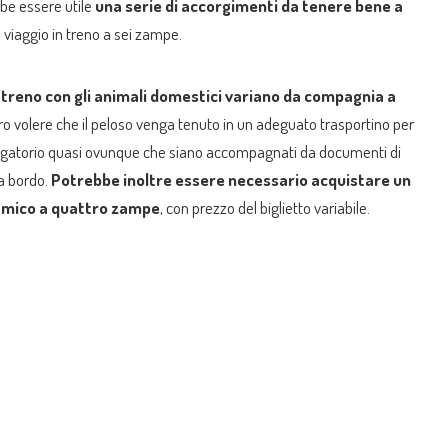
be essere utile
una serie di accorgimenti da tenere bene a
o viaggio in treno a sei zampe.
in treno con gli animali domestici variano da compagnia a
ro volere che il peloso venga tenuto in un adeguato trasportino per
bligatorio quasi ovunque che siano accompagnati da documenti di
 a bordo.
Potrebbe inoltre essere necessario acquistare un
o amico a quattro zampe
, con prezzo del biglietto variabile.