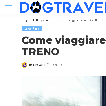
DogTravel
>
Blog
>
Come fare
>
Come viaggiare con i CANI IN TRENO
Come fare
Come viaggiare 
TRENO
DogTravel
4 anni fa
Posted
by