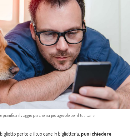
 pianifica il viaggio perché sia più agevole per il tuo cane
glietto per te e il tuo cane in biglietteria,
puoi chiedere