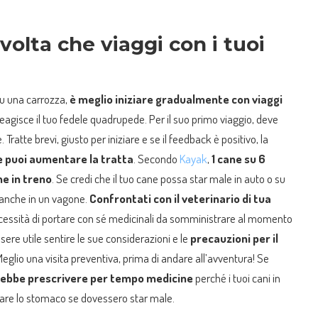
volta che viaggi con i tuoi
su una carrozza,
è meglio iniziare gradualmente con viaggi
reagisce il tuo fedele quadrupede. Per il suo primo viaggio, deve
. Tratte brevi, giusto per iniziare e se il feedback è positivo, la
 puoi aumentare la tratta
. Secondo
Kayak
,
1 cane su 6
he in treno
. Se credi che il tuo cane possa star male in auto o su
 anche in un vagone.
Confrontati con il veterinario di tua
 necessità di portare con sé medicinali da somministrare al momento
sere utile sentire le sue considerazioni e le
precauzioni per il
Meglio una visita preventiva, prima di andare all’avventura! Se
ebbe prescrivere per tempo medicine
perché i tuoi cani in
mare lo stomaco se dovessero star male.