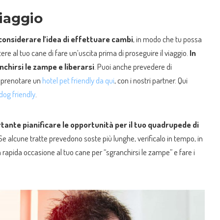
viaggio
 considerare l’idea di effettuare cambi
, in modo che tu possa
ere al tuo cane di fare un’uscita prima di proseguire il viaggio.
In
hirsi le zampe e liberarsi
. Puoi anche prevedere di
e prenotare un
hotel pet friendly da qui
, con i nostri partner. Qui
dog friendly
.
rtante pianificare le opportunità per il tuo quadrupede di
 Se alcune tratte prevedono soste più lunghe, verificalo in tempo, in
apida occasione al tuo cane per “sgranchirsi le zampe” e fare i