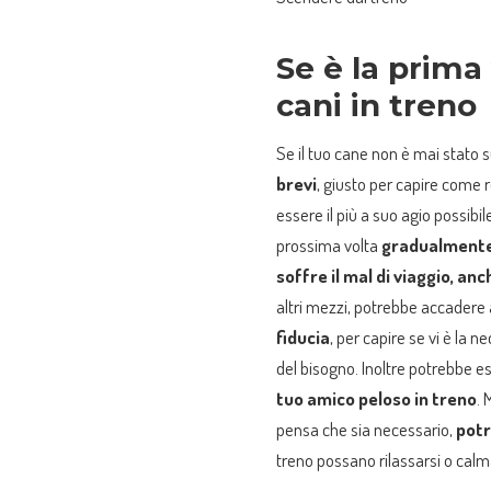
Se è la prima 
cani in treno
Se il tuo cane non è mai stato 
brevi
, giusto per capire come 
essere il più a suo agio possibile
prossima volta
gradualmente
soffre il mal di viaggio, anc
altri mezzi, potrebbe accadere
fiducia
, per capire se vi è la
del bisogno. Inoltre potrebbe es
tuo amico peloso in treno
. 
pensa che sia necessario,
potr
treno possano rilassarsi o cal