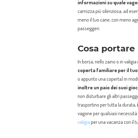
informazioni su quale vagon
carrozza più silenziosa, ad ese
meno il tuo cane, con meno agent
passeggeri.
Cosa portare
In borsa, nello zaino o in valigia
coperta familiare per il tu
o appunto una coperta) in modo 
inoltre un paio dei suoi gioc
non disturbare gli altri passegge
trasportino per tutta la durata,
vagone per qualsiasi necessità.
valigia
per una vacanza con il t