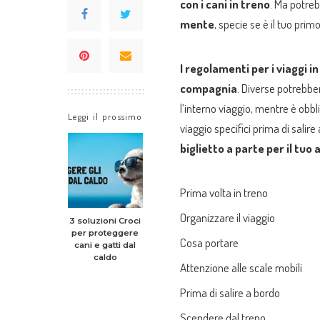
con i cani in treno
. Ma potreb
mente
, specie se è il tuo prim
I regolamenti per i viaggi 
compagnia
. Diverse potrebbe
l’interno viaggio, mentre è ob
Leggi il prossimo
viaggio specifici prima di salire
biglietto a parte per il tu
Prima volta in treno
Organizzare il viaggio
3 soluzioni Croci
per proteggere
Cosa portare
cani e gatti dal
caldo
Attenzione alle scale mobili
Prima di salire a bordo
Scendere dal treno