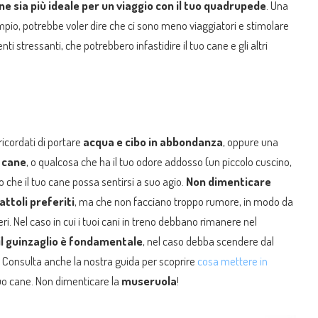
e sia più ideale per un viaggio con il tuo quadrupede
. Una
mpio, potrebbe voler dire che ci sono meno viaggiatori e stimolare
i stressanti, che potrebbero infastidire il tuo cane e gli altri
 ricordati di portare
acqua e cibo in abbondanza
, oppure una
o cane
, o qualcosa che ha il tuo odore addosso (un piccolo cuscino,
che il tuo cane possa sentirsi a suo agio.
Non dimenticare
attoli preferiti
, ma che non facciano troppo rumore, in modo da
ri. Nel caso in cui i tuoi cani in treno debbano rimanere nel
il guinzaglio è fondamentale
, nel caso debba scendere dal
 Consulta anche la nostra guida per scoprire
cosa mettere in
uo cane. Non dimenticare la
museruola
!