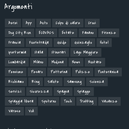
Argomenti
Aerei
App
Auto
Colpo di calore
Croci
Dog City Run
ECOVACS
Estate
Fanano
Firenze
Francia
Fuoristrada
Guide
Guinzaglio
Hotel
Ipertermia
Italia
Itinerari
Lago Maggiore
Lombardia
Milano
Modena
News
Nuotare
Pensione
Pesaro
Pettorina
Polizze
Ponteranica
Richiamo
Ring
Salute
Samsung
Scienza
Servizi
Sicurezza
Spagna
Spiagge
Spiaggia libera
Spotorno
Tech
Trekking
Vacanze
Varese
Voli