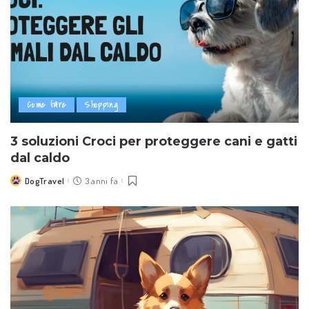
Come fare
Shopping
3 soluzioni Croci per proteggere cani e gatti
dal caldo
DogTravel
3 anni fa
Posted
by