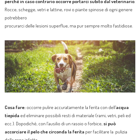
perché in caso
contrario occorre portarci subito dal veterinario
.
Rocce, schegge, vetri e lattine, rovi o piante spinose di ogni genere
potrebbero
procurarci delle lesioni superflue, ma pur sempre molto fastidiose.
Cosa fare:
occorre pulire accuratamente la ferita con dell’
acqua
tiepida
ed eliminare possibili resti di materiale (rami, vetri, peli ed
ecc.). Dopodiché, con l’ausilio di un rasoio o forbice,
si può
accorciare il pelo che circonda la ferita
per facilitare la pulizia
della zona infetta.