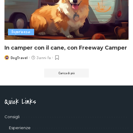
Esperienze
In camper con il cane, con Freeway Camper
DogTravel
3 anni fa
Posted
by
Carica di più
Quick Links
Consigli
Esperienze