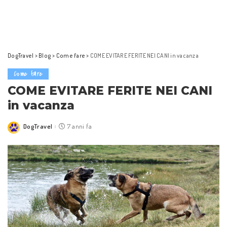
DogTravel
>
Blog
>
Come fare
>
COME EVITARE FERITE NEI CANI in vacanza
Come fare
COME EVITARE FERITE NEI CANI
in vacanza
DogTravel
7 anni fa
Posted
by