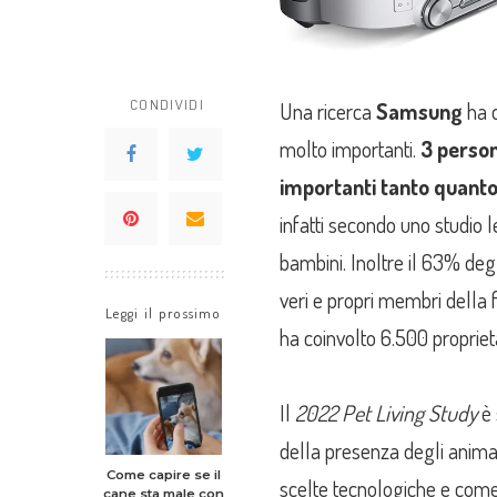
CONDIVIDI
Una ricerca
Samsung
ha 
molto importanti.
3 person
importanti tanto quanto 
infatti secondo uno studio 
bambini. Inoltre il 63% degl
veri e propri membri della f
Leggi il prossimo
ha coinvolto 6.500 proprieta
Il
2022 Pet Living Study
è 
della presenza degli anima
Come capire se il
scelte tecnologiche e come 
cane sta male con