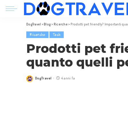
DogTravel
>
Blog
>
Ricerche
>
Prodotti pet friendly? Importanti qua
Ricerche
Tech
Prodotti pet fr
quanto quelli p
DogTravel
4 anni fa
Posted
by