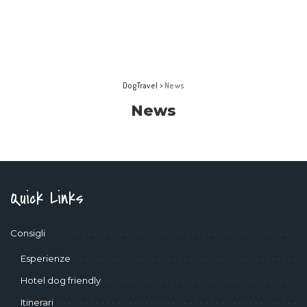
DogTravel
>
News
News
Quick Links
Consigli
Esperienze
Hotel dog friendly
Itinerari