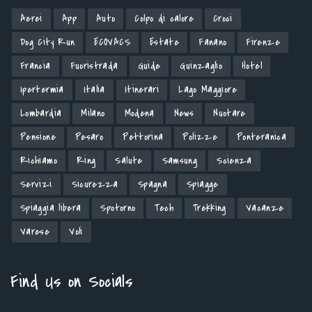
Aerei
App
Auto
Colpo di calore
Croci
Dog City Run
ECOVACS
Estate
Fanano
Firenze
Francia
Fuoristrada
Guide
Guinzaglio
Hotel
Ipertermia
Italia
Itinerari
Lago Maggiore
Lombardia
Milano
Modena
News
Nuotare
Pensione
Pesaro
Pettorina
Polizze
Ponteranica
Richiamo
Ring
Salute
Samsung
Scienza
Servizi
Sicurezza
Spagna
Spiagge
Spiaggia libera
Spotorno
Tech
Trekking
Vacanze
Varese
Voli
Find Us on Socials