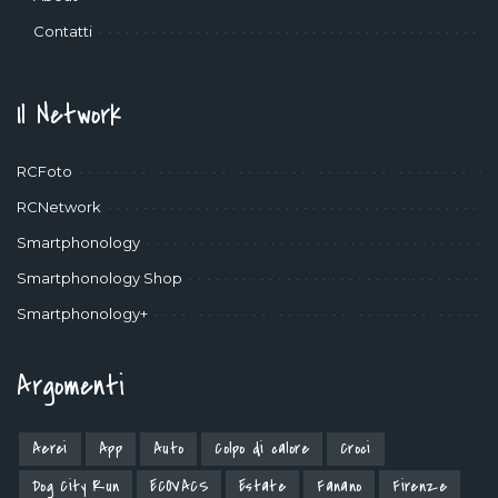
Contatti
Il Network
RCFoto
RCNetwork
Smartphonology
Smartphonology Shop
Smartphonology+
Argomenti
Aerei
App
Auto
Colpo di calore
Croci
Dog City Run
ECOVACS
Estate
Fanano
Firenze