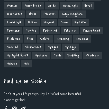
Francia
Fuoristrada
Guide
Guinzaglio
Hotel
Ipertermia
Italia
Itinerari
Lago Maggiore
Lombardia
Milano
Modena
News
Nuotare
Pensione
Pesaro
Pettorina
Polizze
Ponteranica
Richiamo
Ring
Salute
Samsung
Scienza
Servizi
Sicurezza
Spagna
Spiagge
Spiaggia libera
Spotorno
Tech
Trekking
Vacanze
Varese
Voli
Find Us on Socials
Don't let your life pass you by. Let's find some beautiful
place to get lost.