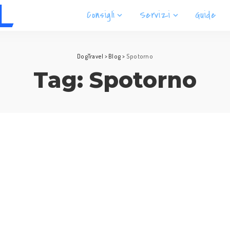
Consigli
Servizi
Guide
DogTravel
>
Blog
>
Spotorno
Tag:
Spotorno