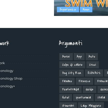
Esperienze
News
twork
Argomenti
Aerei
App
Auto
ork
Colpo di calore
Croci
onology
Dog City Run
ECOVACS
onology Shop
Fanano
Firenze
Francia
onology+
Fuoristrada
Guide
Guinz
Hotel
Ipertermia
Italia
Itinerari
Lago Maggiore