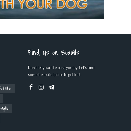
Find Us on Socials
Don't let your life pass you by. Let's find
some beautiful place to get lost.
Estate
aglio