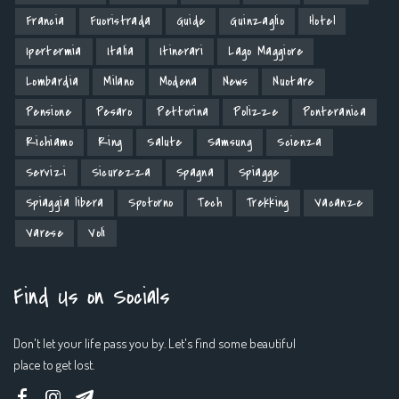
Francia
Fuoristrada
Guide
Guinzaglio
Hotel
Ipertermia
Italia
Itinerari
Lago Maggiore
Lombardia
Milano
Modena
News
Nuotare
Pensione
Pesaro
Pettorina
Polizze
Ponteranica
Richiamo
Ring
Salute
Samsung
Scienza
Servizi
Sicurezza
Spagna
Spiagge
Spiaggia libera
Spotorno
Tech
Trekking
Vacanze
Varese
Voli
Find Us on Socials
Don't let your life pass you by. Let's find some beautiful
place to get lost.