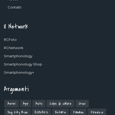
Contatti
Il Network
RCFoto
RCNetwork
Smartphonology
Smartphonology Shop
Smartphonology+
Argomenti
Aerei
App
Auto
Colpo di calore
Croci
Dog City Run
ECOVACS
Estate
Fanano
Firenze