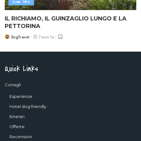
Come fare
IL RICHIAMO, IL GUINZAGLIO LUNGO E LA
PETTORINA
DogTravel
7 anni fa
Posted
by
Quick Links
Consigli
Esperienze
Hotel dog friendly
Itinerari
Offerte
Recensioni