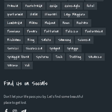
Francia
Fuoristrada
Guide
Guinzaglio
Hotel
Ipertermia
Italia
Itinerari
Lago Maggiore
Lombardia
Milano
Modena
News
Nuotare
Pensione
Pesaro
Pettorina
Polizze
Ponteranica
Richiamo
Ring
Salute
Samsung
Scienza
Servizi
Sicurezza
Spagna
Spiagge
Spiaggia libera
Spotorno
Tech
Trekking
Vacanze
Varese
Voli
Find Us on Socials
Don't let your life pass you by. Let's find some beautiful
place to get lost.