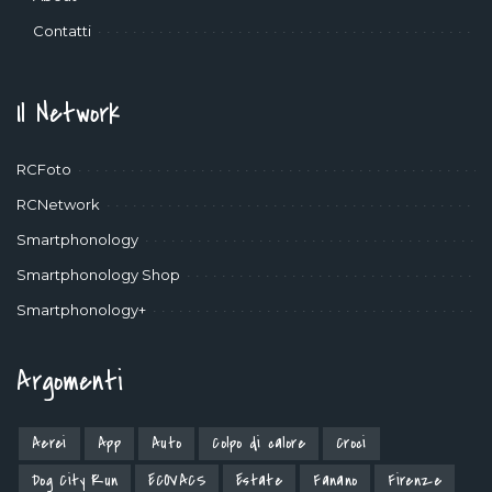
Contatti
Il Network
RCFoto
RCNetwork
Smartphonology
Smartphonology Shop
Smartphonology+
Argomenti
Aerei
App
Auto
Colpo di calore
Croci
Dog City Run
ECOVACS
Estate
Fanano
Firenze