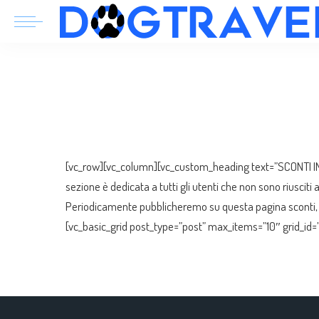
[vc_row][vc_column][vc_custom_heading text=”SCONTI IN
sezione è dedicata a tutti gli utenti che non sono riuscit
Periodicamente pubblicheremo su questa pagina sconti,
[vc_basic_grid post_type=”post” max_items=”10″ gri