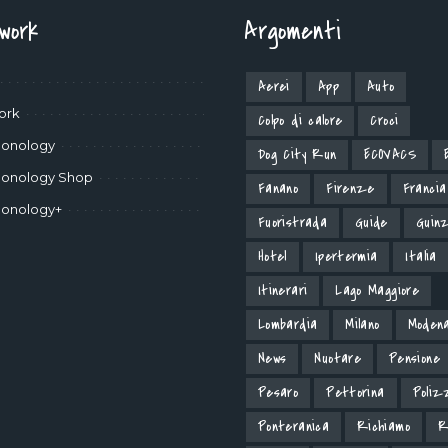
twork
Argomenti
Aerei
App
Auto
ork
Colpo di calore
Croci
onology
Dog City Run
ECOVACS
onology Shop
Fanano
Firenze
Francia
onology+
Fuoristrada
Guide
Guinz
Hotel
Ipertermia
Italia
Itinerari
Lago Maggiore
Lombardia
Milano
Moden
News
Nuotare
Pensione
Pesaro
Pettorina
Poliz
Ponteranica
Richiamo
R