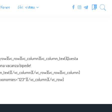
News
Chi siamo
0
c_row][vc_row][vc_column][vc_column_text]Questa
d una vacanza bipede!
umn_text][/vc_column][/vc_row][vc_row][vc_column]
axonomies=”123″][/vc_column][/vc_row]