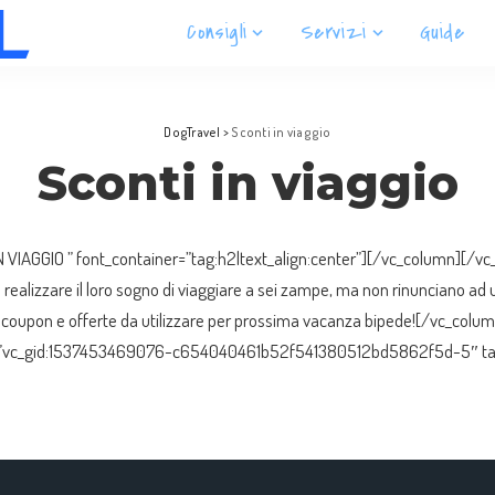
Consigli
Servizi
Guide
DogTravel
>
Sconti in viaggio
Sconti in viaggio
 VIAGGIO ” font_container=”tag:h2|text_align:center”][/vc_column][/v
i a realizzare il loro sogno di viaggiare a sei zampe, ma non rinunciano a
 coupon e offerte da utilizzare per prossima vacanza bipede![/vc_col
d_id=”vc_gid:1537453469076-c654040461b52f541380512bd5862f5d-5″ t