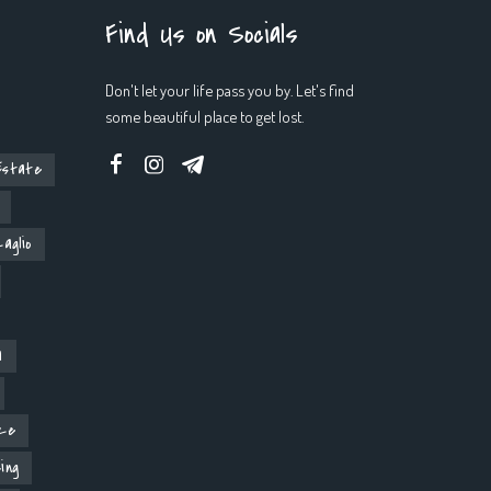
Find Us on Socials
Don't let your life pass you by. Let's find
some beautiful place to get lost.
Estate
aglio
a
ze
ing