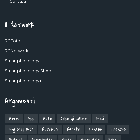
Contatti
Il Network
RCFoto
RCNetwork
Smartphonology
Smartphonology Shop
Smartphonology+
Argomenti
Aerei
App
Auto
Colpo di calore
Croci
Dog City Run
ECOVACS
Estate
Fanano
Firenze
Francia
Fuoristrada
Guide
Guinzaglio
Hotel