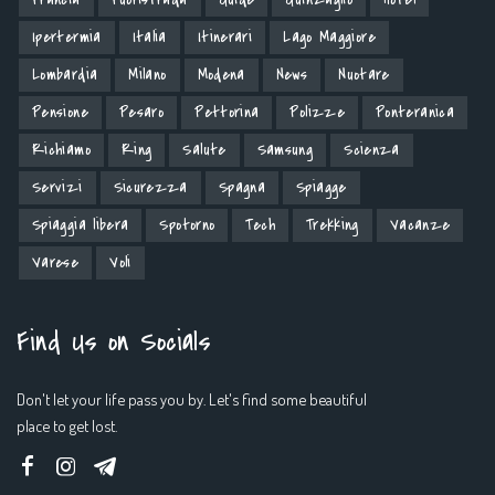
Ipertermia
Italia
Itinerari
Lago Maggiore
Lombardia
Milano
Modena
News
Nuotare
Pensione
Pesaro
Pettorina
Polizze
Ponteranica
Richiamo
Ring
Salute
Samsung
Scienza
Servizi
Sicurezza
Spagna
Spiagge
Spiaggia libera
Spotorno
Tech
Trekking
Vacanze
Varese
Voli
Find Us on Socials
Don't let your life pass you by. Let's find some beautiful
place to get lost.