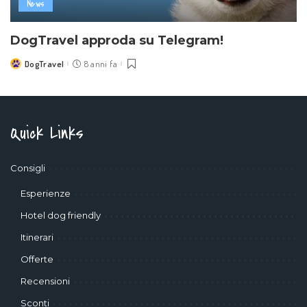
News
DogTravel approda su Telegram!
DogTravel
8 anni fa
Posted
by
Quick Links
Consigli
Esperienze
Hotel dog friendly
Itinerari
Offerte
Recensioni
Sconti