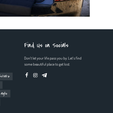
Find Us on Socials
Don't let your life pass you by. Let's find
some beautiful place to get lost.
Estate
aglio