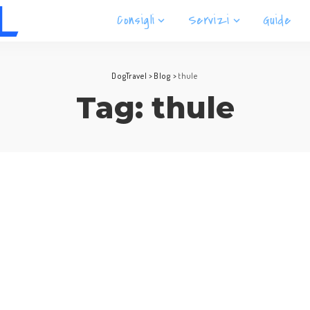
Consigli
Servizi
Guide
DogTravel
>
Blog
>
thule
Tag:
thule