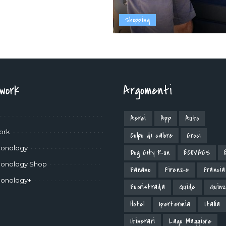
Shopping
twork
Argomenti
Aerei
App
Auto
ork
Colpo di calore
Croci
onology
Dog City Run
ECOVACS
onology Shop
Fanano
Firenze
Francia
onology+
Fuoristrada
Guide
Guinz
Hotel
Ipertermia
Italia
Itinerari
Lago Maggiore