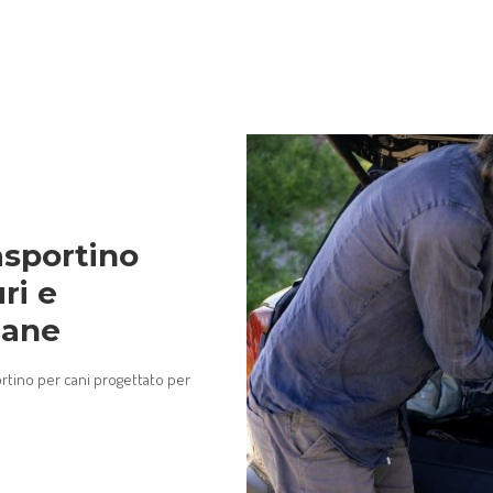
asportino
ri e
Cane
ortino per cani progettato per