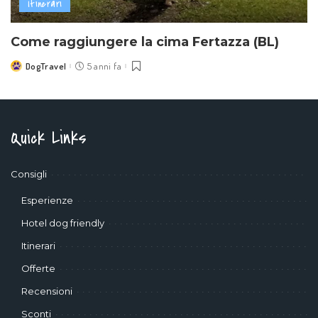
Itinerari
Come raggiungere la cima Fertazza (BL)
DogTravel
5 anni fa
Posted
by
Quick Links
Consigli
Esperienze
Hotel dog friendly
Itinerari
Offerte
Recensioni
Sconti