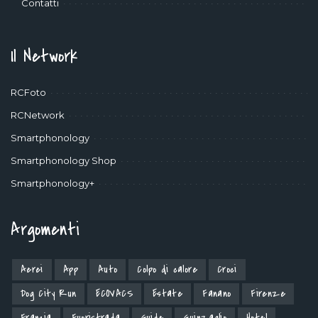
Contatti
Il Network
RCFoto
RCNetwork
Smartphonology
Smartphonology Shop
Smartphonology+
Argomenti
Aerei
App
Auto
Colpo di calore
Croci
Dog City Run
ECOVACS
Estate
Fanano
Firenze
Francia
Fuoristrada
Guide
Guinzaglio
Hotel