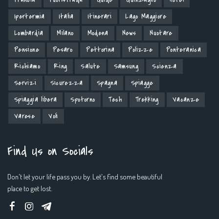
Ipertermia
Italia
Itinerari
Lago Maggiore
Lombardia
Milano
Modena
News
Nuotare
Pensione
Pesaro
Pettorina
Polizze
Ponteranica
Richiamo
Ring
Salute
Samsung
Scienza
Servizi
Sicurezza
Spagna
Spiagge
Spiaggia libera
Spotorno
Tech
Trekking
Vacanze
Varese
Voli
Find Us on Socials
Don't let your life pass you by. Let's find some beautiful
place to get lost.