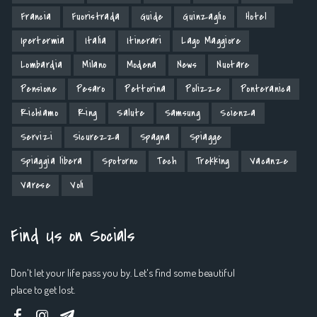
Francia
Fuoristrada
Guide
Guinzaglio
Hotel
Ipertermia
Italia
Itinerari
Lago Maggiore
Lombardia
Milano
Modena
News
Nuotare
Pensione
Pesaro
Pettorina
Polizze
Ponteranica
Richiamo
Ring
Salute
Samsung
Scienza
Servizi
Sicurezza
Spagna
Spiagge
Spiaggia libera
Spotorno
Tech
Trekking
Vacanze
Varese
Voli
Find Us on Socials
Don't let your life pass you by. Let's find some beautiful
place to get lost.