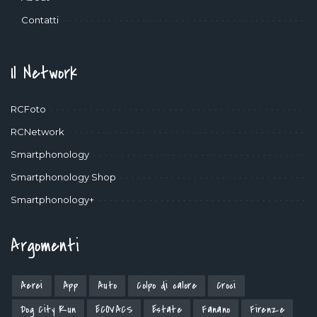
Contatti
Il Network
RCFoto
RCNetwork
Smartphonology
Smartphonology Shop
Smartphonology+
Argomenti
Aerei
App
Auto
Colpo di calore
Croci
Dog City Run
ECOVACS
Estate
Fanano
Firenze