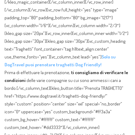
[/kleo_magic_container][/vc_column_inner][/vc_row_inner]
[/vc_column][/vc_row][vc_row full_height=”yes” type=”image”
padding_top=”80″ padding_bottom=”80″ bg_image=”1217″]
[vc_column width=”1/6″][/vc_column][vc_column width=”2/3″]
[kleo_gap size=”20px”][vc_row_inner][vc_column_inner width=”1/2″]
[kleo_gap size=”30px”][kleo_gap size=”30px”][vc_custom_heading
text=”Traghetti” font_container=”tag:h1|text_align:center”
use_theme_fonts=”yes”][vc_column_text lead=”yes”]
Solo su
DogTravel puoi prenotare traghetti Dog Friendly!
Prima di effettuare la prenotazione,
ti consigliamo di verificare le
condizioni
delle varie compagnie su cui sono ammessi i cani a
bordo.[/vc_column_text][kleo_button title=”Prenota TRAGHETTO”
href=”https://www.dogtravel.it/traghetti-dog-friendly/”
style=”custom” position=”center” size=”xxl” special=”no_border”
icon=”0″ uppercase=”yes” custom_background=”#ff3a3a”
custom_bg_hover=”#ffffff” custom_text=”#ffffff”
custom_text_hover=”#dd3333″][/vc_column_inner]
[vc_column_inner width=”1/2″][/vc_column_inner][/vc_row_inner]