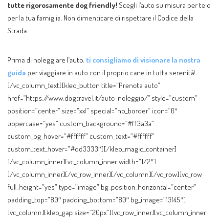
tutte rigorosamente dog friendly!
Scegli l’auto su misura per te o
per la tua famiglia. Non dimenticare di rispettare il Codice della
Strada.
Prima di noleggiare l’auto,
ti consigliamo di visionare la nostra
guida
per viaggiare in auto con il proprio cane in tutta serenità!
[/vc_column_text][kleo_button title=”Prenota auto”
href=”https://www.dogtravel.it/auto-noleggio/” style=”custom”
position=”center” size=”xxl” special=”no_border” icon=”0″
uppercase=”yes” custom_background=”#ff3a3a”
custom_bg_hover=”#ffffff” custom_text=”#ffffff”
custom_text_hover=”#dd3333″][/kleo_magic_container]
[/vc_column_inner][vc_column_inner width=”1/2″]
[/vc_column_inner][/vc_row_inner][/vc_column][/vc_row][vc_row
full_height=”yes” type=”image” bg_position_horizontal=”center”
padding_top=”80″ padding_bottom=”80″ bg_image=”13145″]
[vc_column][kleo_gap size=”20px”][vc_row_inner][vc_column_inner