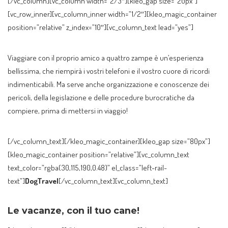
[/vc_column][vc_column width=”2/3″][kleo_gap size=”20px”]
[vc_row_inner][vc_column_inner width=”1/2″][kleo_magic_container
position=”relative” z_index=”10″][vc_column_text lead=”yes”]
Viaggiare con il proprio amico a quattro zampe è un’esperienza
bellissima, che riempirà i vostri telefoni e il vostro cuore di ricordi
indimenticabili. Ma serve anche organizzazione e conoscenze dei
pericoli, della legislazione e delle procedure burocratiche da
compiere, prima di mettersi in viaggio!
[/vc_column_text][/kleo_magic_container][kleo_gap size=”80px”]
[kleo_magic_container position=”relative”][vc_column_text
text_color=”rgba(30,115,190,0.48)” el_class=”left-rail-
text”]
DogTravel
[/vc_column_text][vc_column_text]
Le vacanze, con il tuo cane!