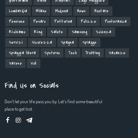
Ipertermia
Italia
Itinerari
Lago Maggiore
Lombardia
Milano
Modena
News
Nuotare
Pensione
Pesaro
Pettorina
Polizze
Ponteranica
Richiamo
Ring
Salute
Samsung
Scienza
Servizi
Sicurezza
Spagna
Spiagge
Spiaggia libera
Spotorno
Tech
Trekking
Vacanze
Varese
Voli
Find Us on Socials
Don't let your life pass you by. Let's find some beautiful
place to get lost.