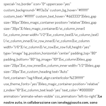
special=”no_border” icon=”0″ uppercase=”yes”
custom_background=”#ff3a3a” custom_bg_hover=”#ffffff”
custom_text=”#ffffff” custom_text_hover=”#dd3333″][kleo_gap
size=”80px”][kleo_magic_container position=”relative”][kleo_gap
size=”30px”][/kleo_magic_container][/vc_column_inner]
[vc_column_inner width=”1/2″][vc_column_text][/vc_column_text]
[/vc_column_inner][/vc_row_inner][/vc_column][vc_column
width=”1/6″][/vc_column][/vc_row][vc_row full_height=”yes”
type=”image” bg_position_horizontal=”center” padding_top=”80″
padding_bottom=”80″ bg_image=”101″][vc_column][kleo_gap
size=”20px”][vc_row_inner][vc_column_inner width=”1/2″][kleo_gap
size=”30px”][vc_custom_heading text=”Auto”
font_container=”tag:h1|text_align:center|color:%23ffffff”
use_theme_fonts=”yes”][kleo_magic_container position=”relative”
z_index=”10″][vc_column_text lead=”yes” text_color=”#000000″
animation=”animate-when-visible” css_animation=”left-to-right”]
Le
nostre auto, in collaborazione con ionoleggioauto.com, sono