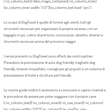
[/vc_column_text][/kleo_magic_container][/vc_column_inner]
[vc_column_inner width=”1/2″][vc_column_text lead=”yes”]
Lo scopo di DogTravel è quello di fornire agli utenti, tutti gli
strumenti necessari per organizzare la propria vacanza, con un
bagaglio in più, colmo di premure, conoscenze, obiettivi, itinerari e
strumenti necessari prima del prossimo viaggio.
I servizi presenti su DogTravel sono offerti dai nostri partner.
Prevedono la prenotazione di auto dog friendly, traghetti dog
friendly, itinerari mozzafiato, consigli per gli acquisti e un sistema di
prenotazione di hotel e strutture pet friendly.
Le nostre guide inoltre ti aiuteranno a conoscere e capire i metodi e
le procedure da avviare per poter viaggiare con il proprio cane.
[/vc_column_text][/vc_column_inner][/vc_row_inner][/vc_column]
[vc_column width=”1/6″][/vc_column][/vc_row][vc_row