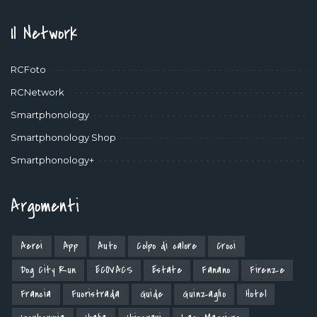
Il Network
RCFoto
RCNetwork
Smartphonology
Smartphonology Shop
Smartphonology+
Argomenti
Aerei
App
Auto
Colpo di calore
Croci
Dog City Run
ECOVACS
Estate
Fanano
Firenze
Francia
Fuoristrada
Guide
Guinzaglio
Hotel