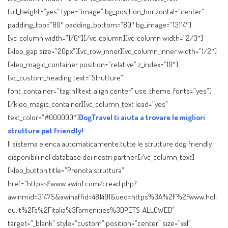
full_height=”yes” type=”image” bg_position_horizontal=”center”
padding_top=”80″ padding_bottom=”80″ bg_image=”13114″]
[vc_column width=”1/6″][/vc_column][vc_column width=”2/3″]
[kleo_gap size=”20px”][vc_row_inner][vc_column_inner width=”1/2″]
[kleo_magic_container position=”relative” z_index=”10″]
[vc_custom_heading text=”Strutture”
font_container=”tag:h1|text_align:center” use_theme_fonts=”yes”]
[/kleo_magic_container][vc_column_text lead=”yes”
text_color=”#000000″]
DogTravel ti aiuta a trovare le migliori
strutture pet friendly!
Il sistema elenca automaticamente tutte le strutture dog friendly
disponibili nel database dei nostri partner.[/vc_column_text]
[kleo_button title=”Prenota struttura”
href=”https://www.awin1.com/cread.php?
awinmid=31475&awinaffid=481491&ued=https%3A%2F%2Fwww.holi
du.it%2Fs%2Fitalia%3Famenities%3DPETS_ALLOWED”
target=”_blank” style=”custom” position=”center” size=”xxl”