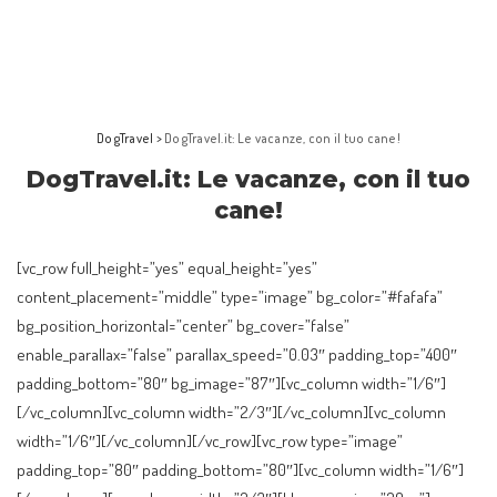
DogTravel
>
DogTravel.it: Le vacanze, con il tuo cane!
DogTravel.it: Le vacanze, con il tuo
cane!
[vc_row full_height=”yes” equal_height=”yes”
content_placement=”middle” type=”image” bg_color=”#fafafa”
bg_position_horizontal=”center” bg_cover=”false”
enable_parallax=”false” parallax_speed=”0.03″ padding_top=”400″
padding_bottom=”80″ bg_image=”87″][vc_column width=”1/6″]
[/vc_column][vc_column width=”2/3″][/vc_column][vc_column
width=”1/6″][/vc_column][/vc_row][vc_row type=”image”
padding_top=”80″ padding_bottom=”80″][vc_column width=”1/6″]