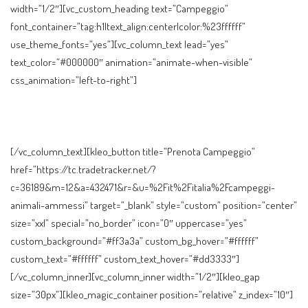
width=”1/2″][vc_custom_heading text=”Campeggio”
font_container=”tag:h1|text_align:center|color:%23ffffff”
use_theme_fonts=”yes”][vc_column_text lead=”yes”
text_color=”#000000″ animation=”animate-when-visible”
css_animation=”left-to-right”]
Vuoi andare in campeggio con il tuo
cane? Clicca sul tasto per cercare una struttura pet friendly
offerta dai nostri partner. Se è la prima volta che vai in
campeggio con il tuo quadrupede,
leggi prima questa guida
.
[/vc_column_text][kleo_button title=”Prenota Campeggio”
href=”https://tc.tradetracker.net/?
c=36189&m=12&a=432471&r=&u=%2Fit%2Fitalia%2Fcampeggi-
animali-ammessi” target=”_blank” style=”custom” position=”center”
size=”xxl” special=”no_border” icon=”0″ uppercase=”yes”
custom_background=”#ff3a3a” custom_bg_hover=”#ffffff”
custom_text=”#ffffff” custom_text_hover=”#dd3333″]
[/vc_column_inner][vc_column_inner width=”1/2″][kleo_gap
size=”30px”][kleo_magic_container position=”relative” z_index=”10″]