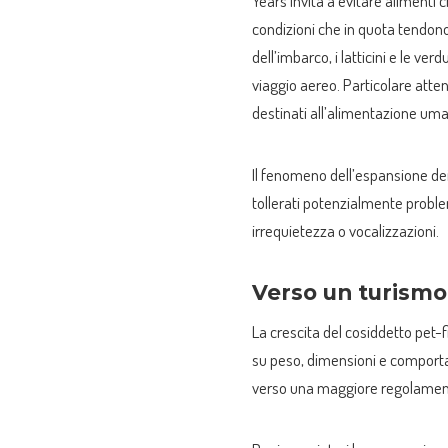
Years invita a evitare alimenti
condizioni che in quota tendono a
dell’imbarco, i latticini e le ver
viaggio aereo. Particolare atten
destinati all’alimentazione uma
Il fenomeno dell’espansione de
tollerati potenzialmente proble
irrequietezza o vocalizzazioni.
Verso un turismo
La crescita del cosiddetto pet-f
su peso, dimensioni e comporta
verso una maggiore regolamenta