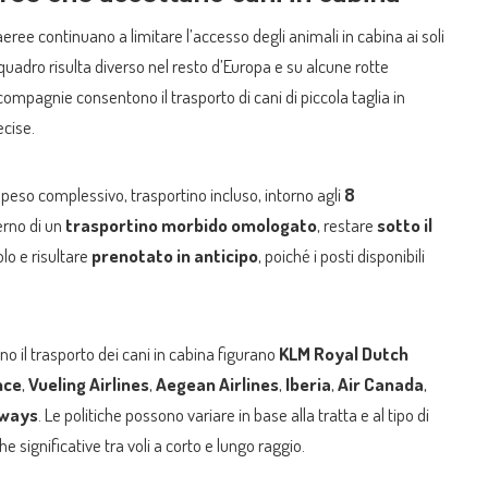
ree continuano a limitare l’accesso degli animali in cabina ai soli
l quadro risulta diverso nel resto d’Europa e su alcune rotte
compagnie consentono il trasporto di cani di piccola taglia in
ecise.
 peso complessivo, trasportino incluso, intorno agli
8
terno di un
trasportino morbido omologato
, restare
sotto il
olo e risultare
prenotato in anticipo
, poiché i posti disponibili
 il trasporto dei cani in cabina figurano
KLM Royal Dutch
nce
,
Vueling Airlines
,
Aegean Airlines
,
Iberia
,
Air Canada
,
rways
. Le politiche possono variare in base alla tratta e al tipo di
 significative tra voli a corto e lungo raggio.