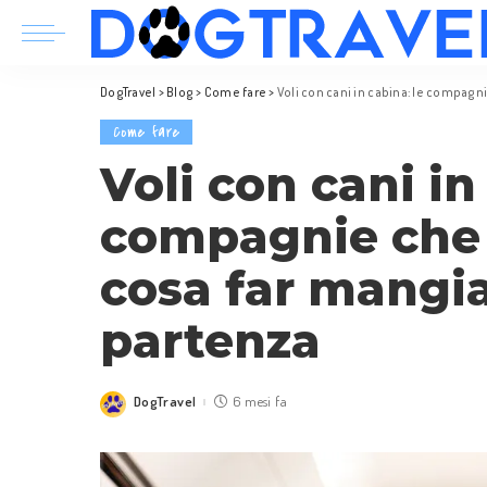
DogTravel
>
Blog
>
Come fare
>
Voli con cani in cabina: le compagn
Come fare
Voli con cani in
compagnie che 
cosa far mangia
partenza
DogTravel
6 mesi fa
Posted
by