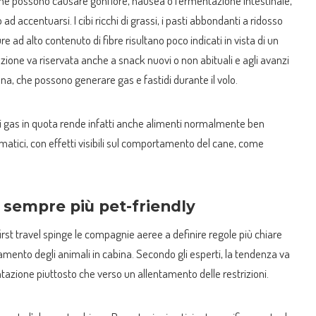
 che possono causare gonfiore, nausea o fermentazione intestinale,
d accentuarsi. I cibi ricchi di grassi, i pasti abbondanti a ridosso
dure ad alto contenuto di fibre risultano poco indicati in vista di un
zione va riservata anche a snack nuovi o non abituali e agli avanzi
na, che possono generare gas e fastidi durante il volo.
i gas in quota rende infatti anche alimenti normalmente ben
matici, con effetti visibili sul comportamento del cane, come
 sempre più pet-friendly
irst travel spinge le compagnie aeree a definire regole più chiare
mento degli animali in cabina. Secondo gli esperti, la tendenza va
zione piuttosto che verso un allentamento delle restrizioni.