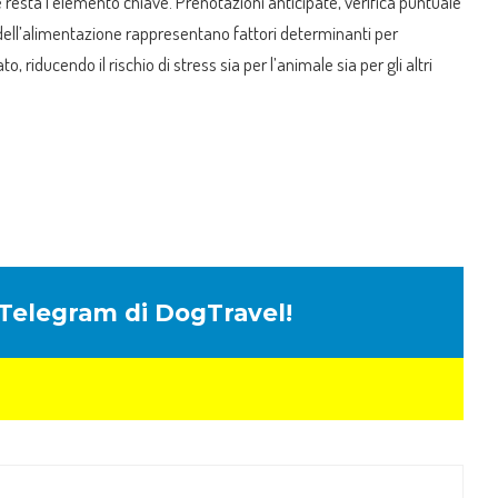
e resta l’elemento chiave. Prenotazioni anticipate, verifica puntuale
 dell’alimentazione rappresentano fattori determinanti per
o, riducendo il rischio di stress sia per l’animale sia per gli altri
e Telegram di DogTravel!