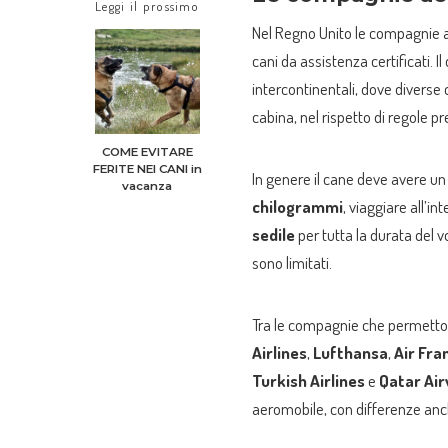
Leggi il prossimo
Nel Regno Unito le compagnie ae
cani da assistenza certificati. I
intercontinentali, dove diverse 
cabina, nel rispetto di regole pr
COME EVITARE
FERITE NEI CANI in
In genere il cane deve avere un
vacanza
chilogrammi
, viaggiare all’in
sedile
per tutta la durata del v
sono limitati.
Tra le compagnie che permettono
Airlines
,
Lufthansa
,
Air Fra
Turkish Airlines
e
Qatar Ai
aeromobile, con differenze anche