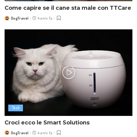
Come capire se il cane sta male con TTCare
DogTravel
4 anni fa
Posted
by
Tech
Croci ecco le Smart Solutions
DogTravel
4 anni fa
Posted