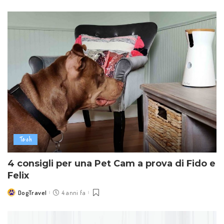
by
Tech
4 consigli per una Pet Cam a prova di Fido e
Felix
DogTravel
4 anni fa
Posted
by