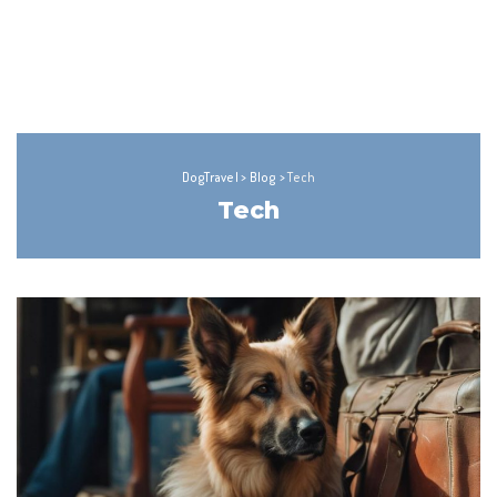
DogTravel
>
Blog
>
Tech
Tech