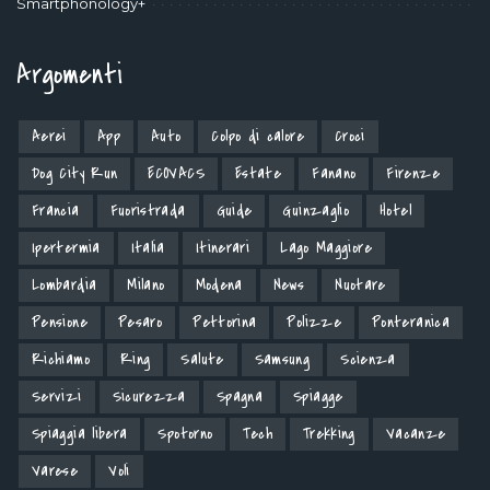
Smartphonology+
Argomenti
Aerei
App
Auto
Colpo di calore
Croci
Dog City Run
ECOVACS
Estate
Fanano
Firenze
Francia
Fuoristrada
Guide
Guinzaglio
Hotel
Ipertermia
Italia
Itinerari
Lago Maggiore
Lombardia
Milano
Modena
News
Nuotare
Pensione
Pesaro
Pettorina
Polizze
Ponteranica
Richiamo
Ring
Salute
Samsung
Scienza
Servizi
Sicurezza
Spagna
Spiagge
Spiaggia libera
Spotorno
Tech
Trekking
Vacanze
Varese
Voli