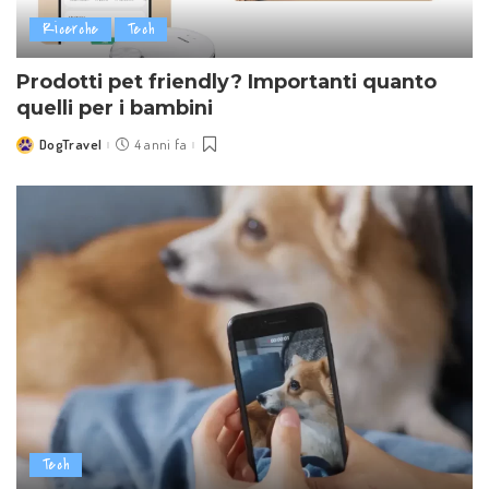
Ricerche
Tech
Prodotti pet friendly? Importanti quanto
quelli per i bambini
DogTravel
4 anni fa
Posted
by
Tech